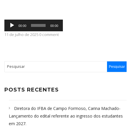
ABRANGÊNCIA
Tocador
00:00
00:00
de
áudio
11 de julho de 2025 0 comment
CONTATO
POSTS RECENTES
Diretora do IFBA de Campo Formoso, Carina Machado-
Lançamento do edital referente ao ingresso dos estudantes
em 2027.