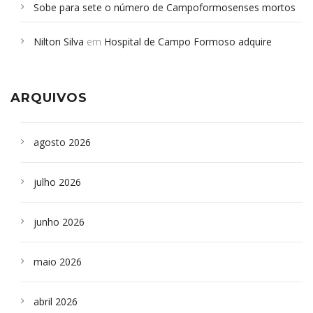
Sobe para sete o número de Campoformosenses mortos
em desabamento em São Paulo - Revista da Bahia
em
Nilton Silva
em
Hospital de Campo Formoso adquire
Campoformosenses que morreram em desabamentos são
aparelho para fazer exames de tomografia
sepultados em SP
ARQUIVOS
agosto 2026
julho 2026
junho 2026
maio 2026
abril 2026