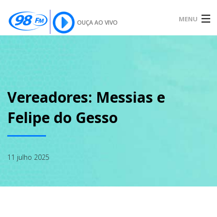
MENU
OUÇA AO VIVO
INÍCIO
SOBRE
Vereadores: Messias e
Felipe do Gesso
NOTÍCIAS
11 julho 2025
PODCAST
GALERIA