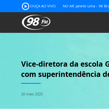
OUÇA AO VIVO
NO AR: Janete Lima - 98 Bra
Vice-diretora da escola 
com superintendência d
30 maio 2025