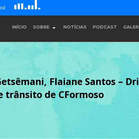
G
sil
B
c
A
E
F
D
H
INÍCIO
SOBRE
NOTÍCIAS
PODCAST
GALER
História
Getsêmani, Flaiane Santos – Dr
Equipe
e trânsito de CFormoso
Programação