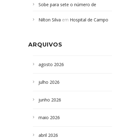
Sobe para sete o número de
Campoformosenses mortos em
Nilton Silva
em
Hospital de Campo
desabamento em São Paulo - Revista
Formoso adquire aparelho para fazer
da Bahia
em
Campoformosenses que
exames de tomografia
morreram em desabamentos são
ARQUIVOS
sepultados em SP
agosto 2026
julho 2026
junho 2026
maio 2026
abril 2026