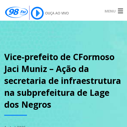
MENU
OUÇA AO VIVO
INÍCIO
SOBRE
Vice-prefeito de CFormoso
Jaci Muniz – Ação da
NOTÍCIAS
secretaria de infraestrutura
na subprefeitura de Lage
PODCAST
dos Negros
GALERIA