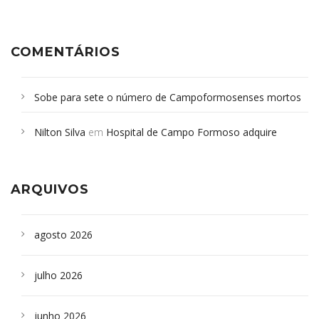
COMENTÁRIOS
Sobe para sete o número de Campoformosenses mortos
em desabamento em São Paulo - Revista da Bahia
em
Nilton Silva
em
Hospital de Campo Formoso adquire
Campoformosenses que morreram em desabamentos são
aparelho para fazer exames de tomografia
sepultados em SP
ARQUIVOS
agosto 2026
julho 2026
junho 2026