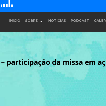
D
H
G
E
F
INÍCIO
SOBRE
NOTÍCIAS
PODCAST
GALER
História
z – participação da missa em aç
Equipe
Programação