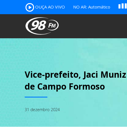
A
OUÇA AO VIVO
NO AR: Automático
B
c
Vice-prefeito, Jaci Muni
de Campo Formoso
31 dezembro 2024