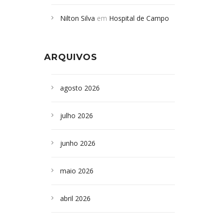
Campoformosenses mortos em
Nilton Silva
em
Hospital de Campo
desabamento em São Paulo - Revista
Formoso adquire aparelho para fazer
da Bahia
em
Campoformosenses que
exames de tomografia
morreram em desabamentos são
ARQUIVOS
sepultados em SP
agosto 2026
julho 2026
junho 2026
maio 2026
abril 2026