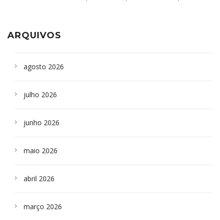
aparelho para fazer exames de tomografia
sepultados em SP
ARQUIVOS
agosto 2026
julho 2026
junho 2026
maio 2026
abril 2026
março 2026