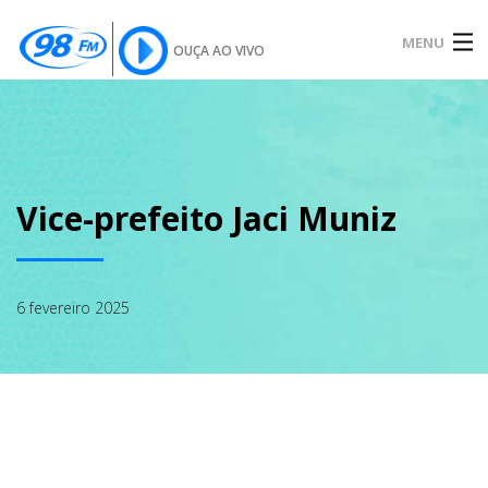
MENU
OUÇA AO VIVO
INÍCIO
SOBRE
Vice-prefeito Jaci Muniz
NOTÍCIAS
6 fevereiro 2025
PODCAST
GALERIA