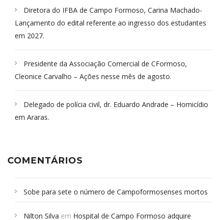
Diretora do IFBA de Campo Formoso, Carina Machado-
Lançamento do edital referente ao ingresso dos estudantes
em 2027.
Presidente da Associação Comercial de CFormoso,
Cleonice Carvalho – Ações nesse mês de agosto.
Delegado de polícia civil, dr. Eduardo Andrade – Homicídio
em Araras.
COMENTÁRIOS
Sobe para sete o número de Campoformosenses mortos
em desabamento em São Paulo - Revista da Bahia
em
Nilton Silva
em
Hospital de Campo Formoso adquire
Campoformosenses que morreram em desabamentos são