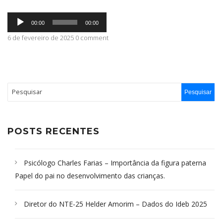
Tocador
ABRANGÊNCIA
00:00
00:00
de
áudio
6 de fevereiro de 2025 0 comment
CONTATO
POSTS RECENTES
Psicólogo Charles Farias – Importância da figura paterna
Papel do pai no desenvolvimento das crianças.
Diretor do NTE-25 Helder Amorim – Dados do Ideb 2025