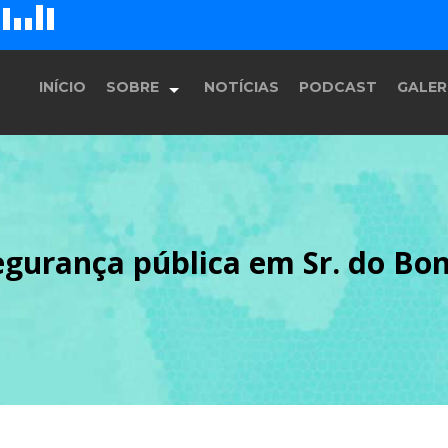
D
H
G
E
F
INÍCIO
SOBRE
NOTÍCIAS
PODCAST
GALER
História
segurança pública em Sr. do Bo
Equipe
Programação