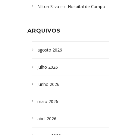
Nilton Silva
em
Hospital de Campo
desabamento em São Paulo - Revista
Formoso adquire aparelho para fazer
da Bahia
em
Campoformosenses que
exames de tomografia
morreram em desabamentos são
ARQUIVOS
sepultados em SP
agosto 2026
julho 2026
junho 2026
maio 2026
abril 2026