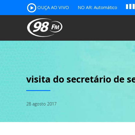
A
OUÇA AO VIVO
NO AR: Automático
B
c
visita do secretário de 
28 agosto 2017