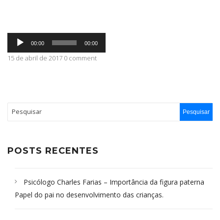
ABRANGÊNCIA
Tocador
00:00
00:00
de
áudio
15 de abril de 2017 0 comment
CONTATO
POSTS RECENTES
Psicólogo Charles Farias – Importância da figura paterna
Papel do pai no desenvolvimento das crianças.