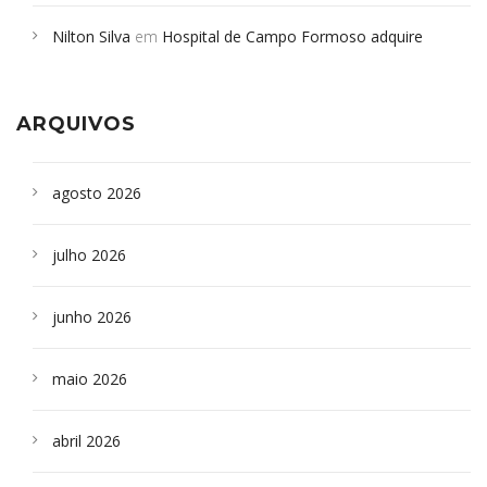
em desabamento em São Paulo - Revista da Bahia
em
Nilton Silva
em
Hospital de Campo Formoso adquire
Campoformosenses que morreram em desabamentos são
aparelho para fazer exames de tomografia
sepultados em SP
ARQUIVOS
agosto 2026
julho 2026
junho 2026
maio 2026
abril 2026