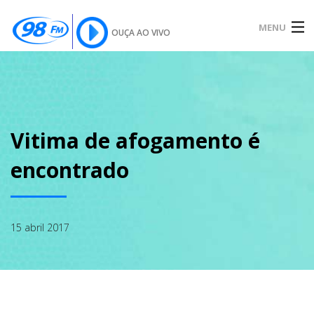
MENU
OUÇA AO VIVO
INÍCIO
SOBRE
Vitima de afogamento é
encontrado
NOTÍCIAS
15 abril 2017
PODCAST
GALERIA