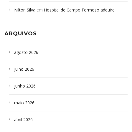
em desabamento em São Paulo - Revista da Bahia
em
Nilton Silva
em
Hospital de Campo Formoso adquire
Campoformosenses que morreram em desabamentos são
aparelho para fazer exames de tomografia
sepultados em SP
ARQUIVOS
agosto 2026
julho 2026
junho 2026
maio 2026
abril 2026