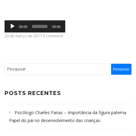
ABRANGÊNCIA
Tocador
00:00
00:00
de
áudio
20 de março de 2017 0 comment
CONTATO
POSTS RECENTES
Psicólogo Charles Farias – Importância da figura paterna
Papel do pai no desenvolvimento das crianças.