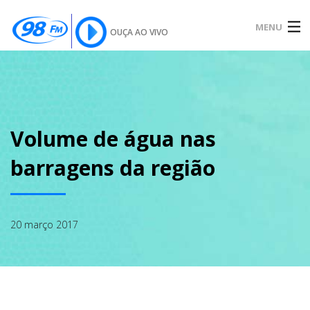
MENU
OUÇA AO VIVO
INÍCIO
SOBRE
Volume de água nas
barragens da região
NOTÍCIAS
20 março 2017
PODCAST
GALERIA