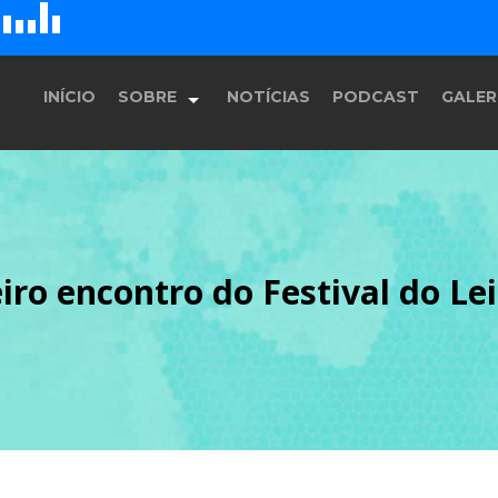
D
H
G
E
F
INÍCIO
SOBRE
NOTÍCIAS
PODCAST
GALER
História
iro encontro do Festival do Le
Equipe
Programação