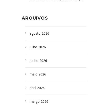
Formoso adquire aparelho para fazer
da Bahia
em
Campoformosenses que
exames de tomografia
morreram em desabamentos são
ARQUIVOS
sepultados em SP
agosto 2026
julho 2026
junho 2026
maio 2026
abril 2026
março 2026