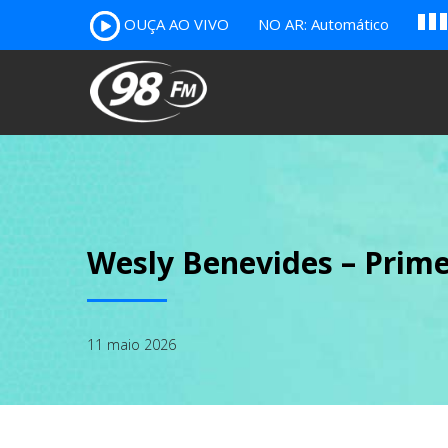
A
OUÇA AO VIVO
NO AR: Automático
B
c
Wesly Benevides – Prime
11 maio 2026