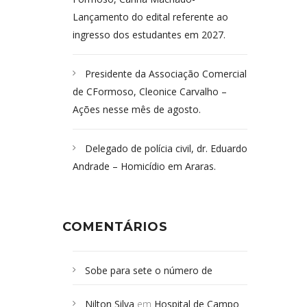
Lançamento do edital referente ao
ingresso dos estudantes em 2027.
Presidente da Associação Comercial
de CFormoso, Cleonice Carvalho –
Ações nesse mês de agosto.
Delegado de polícia civil, dr. Eduardo
Andrade – Homicídio em Araras.
COMENTÁRIOS
Sobe para sete o número de
Campoformosenses mortos em
Nilton Silva
em
Hospital de Campo
desabamento em São Paulo - Revista