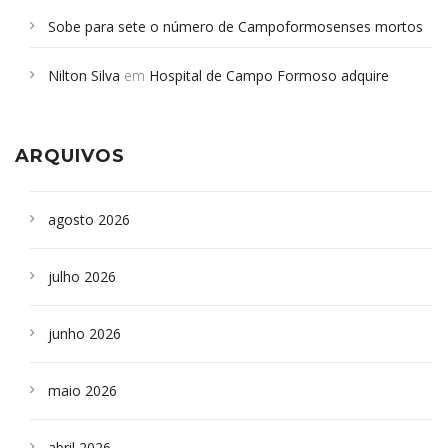
Sobe para sete o número de Campoformosenses mortos
em desabamento em São Paulo - Revista da Bahia
em
Nilton Silva
em
Hospital de Campo Formoso adquire
Campoformosenses que morreram em desabamentos são
aparelho para fazer exames de tomografia
sepultados em SP
ARQUIVOS
agosto 2026
julho 2026
junho 2026
maio 2026
abril 2026