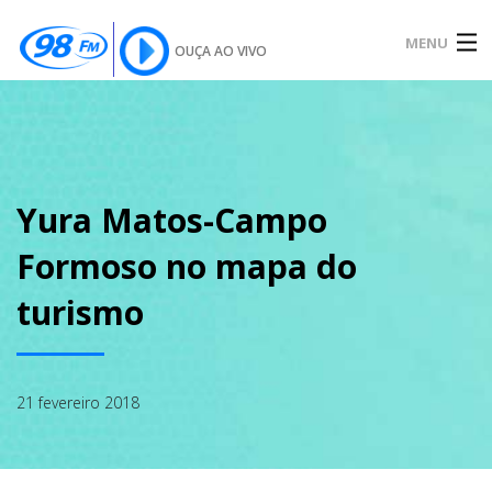
MENU
OUÇA AO VIVO
INÍCIO
SOBRE
Yura Matos-Campo
Formoso no mapa do
NOTÍCIAS
turismo
PODCAST
21 fevereiro 2018
GALERIA