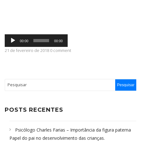
ABRANGÊNCIA
Tocador
CONTATO
00:00
00:00
de
áudio
21 de fevereiro de 2018 0 comment
POSTS RECENTES
Psicólogo Charles Farias – Importância da figura paterna
Papel do pai no desenvolvimento das crianças.