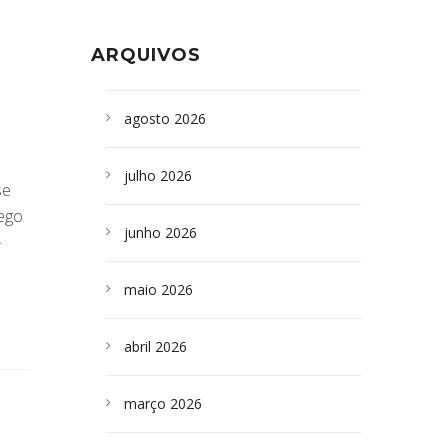
Formoso adquire aparelho para fazer
da Bahia
em
Campoformosenses que
exames de tomografia
morreram em desabamentos são
ARQUIVOS
sepultados em SP
agosto 2026
julho 2026
se
iego
junho 2026
}
maio 2026
abril 2026
março 2026