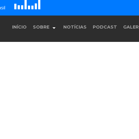
D
H
A
sil
E
F
B
c
G
INÍCIO
SOBRE
NOTÍCIAS
PODCAST
GALER
História
Equipe
Programação