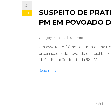
01
SUSPEITO DE PRAT
set
PM EM POVOADO D
Category:
Notícias
0 comment
Um assaltante foi morto durante uma troca
proximidades do povoado de Tuiutiba, z
id=40} Redação do site da 98 FM
Read more →
« Anterior