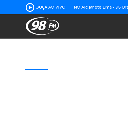
OUÇA AO VIVO
NO AR: Janete Lima - 98 Bra
Our Latest Blog Posts