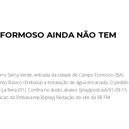
 FORMOSO AINDA NÃO TEM
rro Serra Verde, entrada da cidade de Campo Formoso (BA)
o Básico (Embasa) a instalação de água encanada. O pedido 
rça-feira (01). Confira no áudio abaixo: {play}podcast/01-09-15
lacao da Embasa.mp3{/play} Redação do site da 98 FM