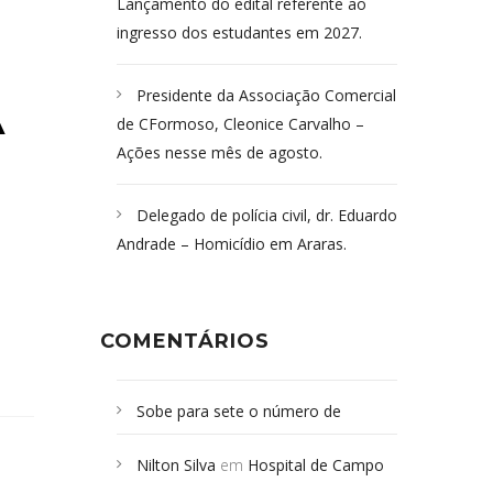
Lançamento do edital referente ao
ingresso dos estudantes em 2027.
Presidente da Associação Comercial
A
de CFormoso, Cleonice Carvalho –
Ações nesse mês de agosto.
Delegado de polícia civil, dr. Eduardo
Andrade – Homicídio em Araras.
COMENTÁRIOS
Sobe para sete o número de
Campoformosenses mortos em
Nilton Silva
em
Hospital de Campo
desabamento em São Paulo - Revista