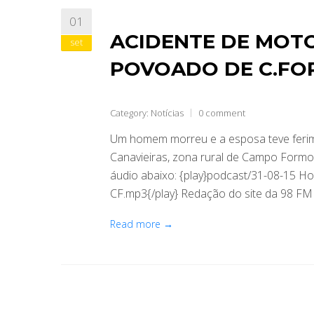
01
ACIDENTE DE MOT
set
POVOADO DE C.F
Category:
Notícias
0 comment
Um homem morreu e a esposa teve ferim
Canavieiras, zona rural de Campo Formos
áudio abaixo: {play}podcast/31-08-15 H
CF.mp3{/play} Redação do site da 98 FM
Read more →