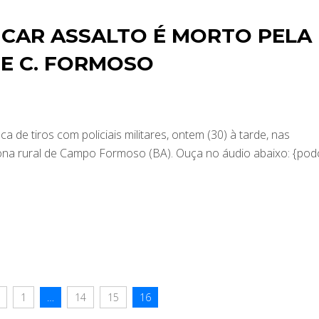
ICAR ASSALTO É MORTO PELA
E C. FORMOSO
 de tiros com policiais militares, ontem (30) à tarde, nas
ona rural de Campo Formoso (BA). Ouça no áudio abaixo: {pod
1
…
14
15
16