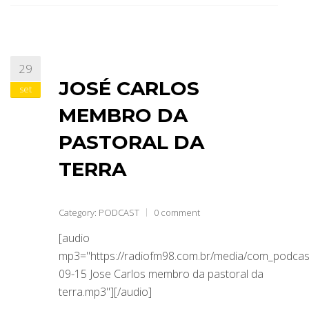
29
JOSÉ CARLOS
set
MEMBRO DA
PASTORAL DA
TERRA
Category:
PODCAST
0 comment
[audio
mp3="https://radiofm98.com.br/media/com_podca
09-15 Jose Carlos membro da pastoral da
terra.mp3"][/audio]