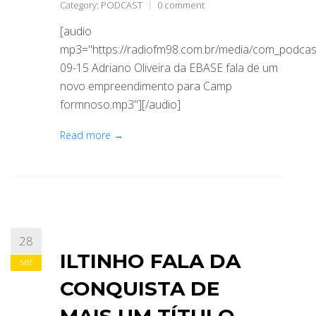
Category:
PODCAST
0 comment
[audio
mp3="https://radiofm98.com.br/media/com_podca
09-15 Adriano Oliveira da EBASE fala de um
novo empreendimento para Camp
formnoso.mp3"][/audio]
Read more →
28
ILTINHO FALA DA
set
CONQUISTA DE
MAIS UM TÍTULO