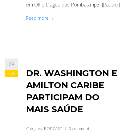
em Olho Dagua das Pombas.mp3"][/audio]
Read more →
28
DR. WASHINGTON E
set
AMILTON CARIBE
PARTICIPAM DO
MAIS SAÚDE
Category:
PODCAST
0 comment