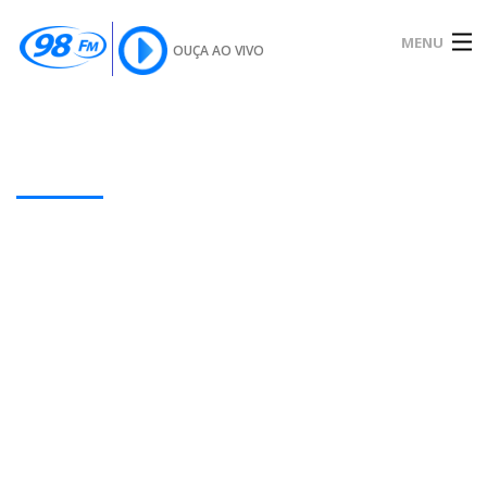
MENU
OUÇA AO VIVO
INÍCIO
SOBRE
Our Latest Blog Posts
NOTÍCIAS
PODCAST
GALERIA