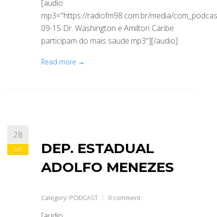
[audio
mp3="https://radiofm98.com.br/media/com_podca
09-15 Dr. Washington e Amilton Caribe
participam do mais saude.mp3"][/audio]
Read more →
28
DEP. ESTADUAL
set
ADOLFO MENEZES
Category:
PODCAST
0 comment
[audio