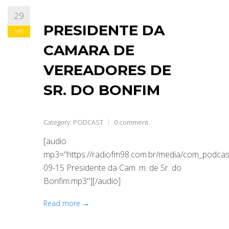
29
ABRANGÊNCIA
PRESIDENTE DA
set
CAMARA DE
CONTATO
VEREADORES DE
SR. DO BONFIM
Category:
PODCAST
0 comment
[audio
mp3="https://radiofm98.com.br/media/com_podca
09-15 Presidente da Cam. m. de Sr. do
Bonfim.mp3"][/audio]
Read more →