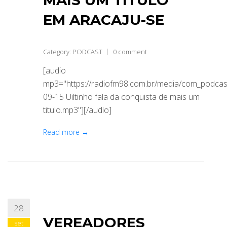
EM ARACAJU-SE
Category:
PODCAST
0 comment
[audio
mp3="https://radiofm98.com.br/media/com_podca
09-15 Uiltinho fala da conquista de mais um
titulo.mp3"][/audio]
Read more →
28
VEREADORES
set