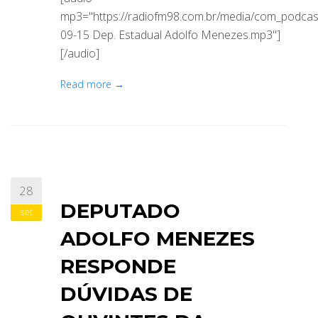
mp3="https://radiofm98.com.br/media/com_podca
09-15 Dep. Estadual Adolfo Menezes.mp3"]
[/audio]
Read more →
28
DEPUTADO
set
ADOLFO MENEZES
RESPONDE
DÚVIDAS DE