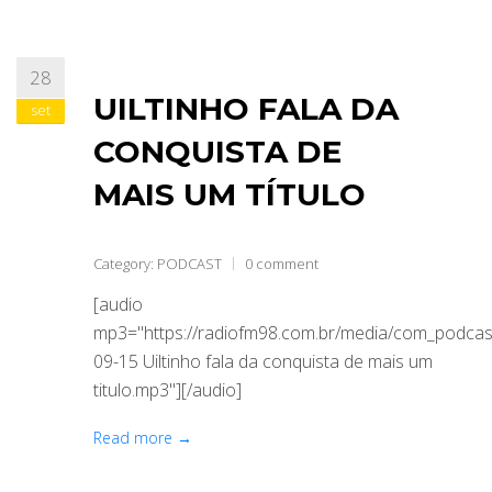
28
UILTINHO FALA DA
set
CONQUISTA DE
MAIS UM TÍTULO
Category:
PODCAST
0 comment
[audio
mp3="https://radiofm98.com.br/media/com_podca
09-15 Uiltinho fala da conquista de mais um
titulo.mp3"][/audio]
Read more →