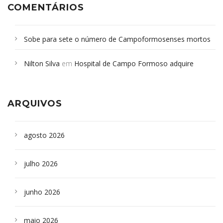
COMENTÁRIOS
Sobe para sete o número de Campoformosenses mortos
em desabamento em São Paulo - Revista da Bahia
em
Nilton Silva
em
Hospital de Campo Formoso adquire
Campoformosenses que morreram em desabamentos são
aparelho para fazer exames de tomografia
sepultados em SP
ARQUIVOS
agosto 2026
julho 2026
junho 2026
maio 2026