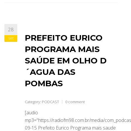
28
PREFEITO EURICO
set
PROGRAMA MAIS
SAÚDE EM OLHO D
´AGUA DAS
POMBAS
Category:
PODCAST
0 comment
[audio
mp3="https://radiofm98.com.br/media/com_podca
09-15 Prefeito Eurico Programa mais saude