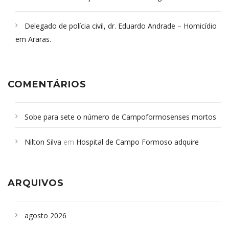
Delegado de polícia civil, dr. Eduardo Andrade – Homicídio
em Araras.
COMENTÁRIOS
Sobe para sete o número de Campoformosenses mortos
em desabamento em São Paulo - Revista da Bahia
em
Nilton Silva
em
Hospital de Campo Formoso adquire
Campoformosenses que morreram em desabamentos são
aparelho para fazer exames de tomografia
sepultados em SP
ARQUIVOS
agosto 2026