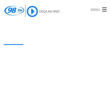
MENU
OUÇA AO VIVO
INÍCIO
SOBRE
Our Latest Blog Posts
NOTÍCIAS
PODCAST
GALERIA