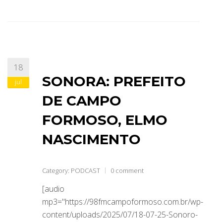
18
SONORA: PREFEITO
jul
DE CAMPO
FORMOSO, ELMO
NASCIMENTO
Category:
PODCAST
0 comment
[audio
mp3="https://98fmcampoformoso.com.br/wp-
content/uploads/2025/07/18-07-25-Sonoro-