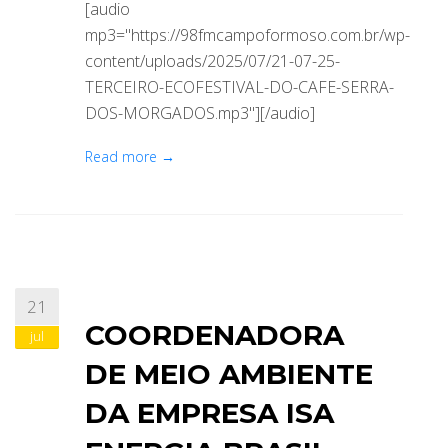
[audio
mp3="https://98fmcampoformoso.com.br/wp-
content/uploads/2025/07/21-07-25-
TERCEIRO-ECOFESTIVAL-DO-CAFE-SERRA-
DOS-MORGADOS.mp3"][/audio]
Read more →
21
COORDENADORA
jul
DE MEIO AMBIENTE
DA EMPRESA ISA