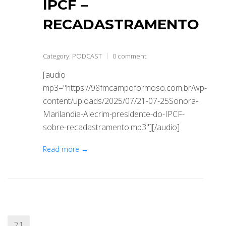
IPCF –
RECADASTRAMENTO
Category:
PODCAST
0 comment
[audio
mp3="https://98fmcampoformoso.com.br/wp-
content/uploads/2025/07/21-07-25Sonora-
Marilandia-Alecrim-presidente-do-IPCF-
sobre-recadastramento.mp3"][/audio]
Read more →
21