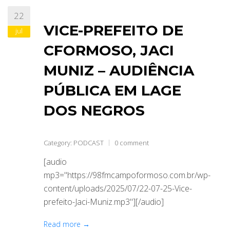
22
ABRANGÊNCIA
VICE-PREFEITO DE
jul
CFORMOSO, JACI
CONTATO
MUNIZ – AUDIÊNCIA
PÚBLICA EM LAGE
DOS NEGROS
Category:
PODCAST
0 comment
[audio
mp3="https://98fmcampoformoso.com.br/wp-
content/uploads/2025/07/22-07-25-Vice-
prefeito-Jaci-Muniz.mp3"][/audio]
Read more →