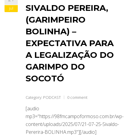
SIVALDO PEREIRA,
jul
(GARIMPEIRO
BOLINHA) –
EXPECTATIVA PARA
A LEGALIZAÇÃO DO
GARIMPO DO
SOCOTÓ
Category:
PODCAST
0 comment
[audio
mp3="https://98fmcampoformoso.com.br/wp-
content/uploads/2025/07/21-07-25-Sivaldo-
Pererira-BOLINHA.mp3"][/audio]