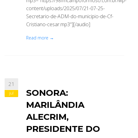
mp3="https://98fmcampoformoso.com.br/wp-
content/uploads/2025/07/21-07-25-
Secretario-de-ADM-do-municipio-de-Cf-
Cristiano-cesar.mp3"][/audio]
Read more →
21
SONORA:
jul
MARILÂNDIA
ALECRIM,
PRESIDENTE DO