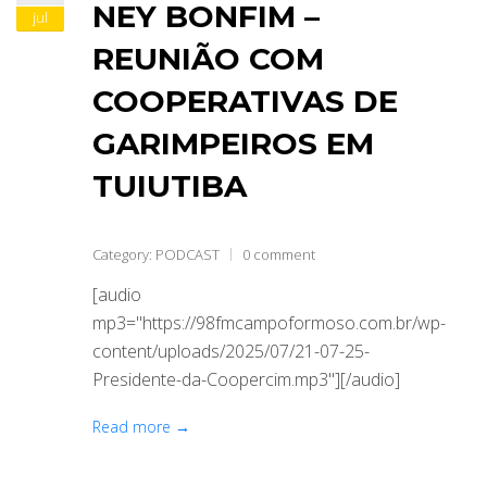
NEY BONFIM –
jul
REUNIÃO COM
COOPERATIVAS DE
GARIMPEIROS EM
TUIUTIBA
Category:
PODCAST
0 comment
[audio
mp3="https://98fmcampoformoso.com.br/wp-
content/uploads/2025/07/21-07-25-
Presidente-da-Coopercim.mp3"][/audio]
Read more →