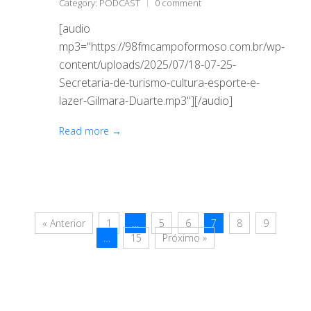
Category:
PODCAST
0 comment
[audio
mp3="https://98fmcampoformoso.com.br/wp-
content/uploads/2025/07/18-07-25-
Secretaria-de-turismo-cultura-esporte-e-
lazer-Gilmara-Duarte.mp3"][/audio]
Read more →
« Anterior
1
…
5
6
7
8
9
…
15
Próximo »