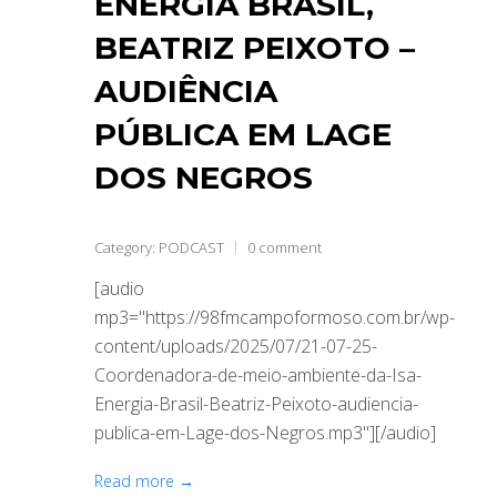
ENERGIA BRASIL,
BEATRIZ PEIXOTO –
AUDIÊNCIA
PÚBLICA EM LAGE
DOS NEGROS
Category:
PODCAST
0 comment
[audio
mp3="https://98fmcampoformoso.com.br/wp-
content/uploads/2025/07/21-07-25-
Coordenadora-de-meio-ambiente-da-Isa-
Energia-Brasil-Beatriz-Peixoto-audiencia-
publica-em-Lage-dos-Negros.mp3"][/audio]
Read more →