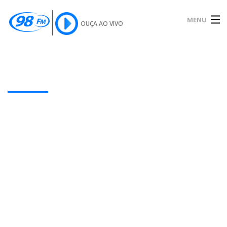
MENU
OUÇA AO VIVO
INÍCIO
SOBRE
Our Latest Blog Posts
NOTÍCIAS
PODCAST
GALERIA