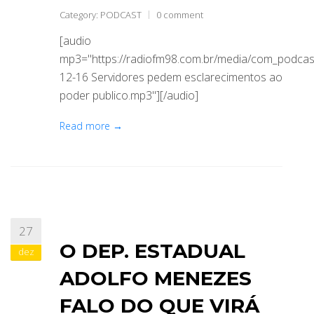
Category:
PODCAST
0 comment
[audio
mp3="https://radiofm98.com.br/media/com_podca
12-16 Servidores pedem esclarecimentos ao
poder publico.mp3"][/audio]
Read more →
27
O DEP. ESTADUAL
dez
ADOLFO MENEZES
FALO DO QUE VIRÁ