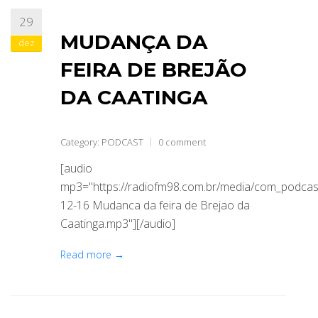
29
ABRANGÊNCIA
MUDANÇA DA
dez
FEIRA DE BREJÃO
CONTATO
DA CAATINGA
Category:
PODCAST
0 comment
[audio
mp3="https://radiofm98.com.br/media/com_podca
12-16 Mudanca da feira de Brejao da
Caatinga.mp3"][/audio]
Read more →