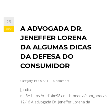
29
A ADVOGADA DR.
dez
JENEFFER LORENA
DA ALGUMAS DICAS
DA DEFESA DO
CONSUMIDOR
Category:
PODCAST
0 comment
[audio
mp3="https://radiofm98.com.br/media/com_podca
12-16 A advogada Dr. Jeneffer Lorena da