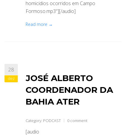
homicidios ocorridos em Campo
Formoso.mp3"][/audio]
Read more →
28
JOSÉ ALBERTO
dez
COORDENADOR DA
BAHIA ATER
Category:
PODCAST
0 comment
[audio