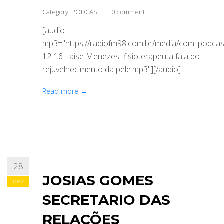
Category:
PODCAST
0 comment
[audio
mp3="https://radiofm98.com.br/media/com_podca
12-16 Laise Menezes- fisioterapeuta fala do
rejuvelhecimento da pele.mp3"][/audio]
Read more →
28
JOSIAS GOMES
dez
SECRETARIO DAS
RELAÇÕES