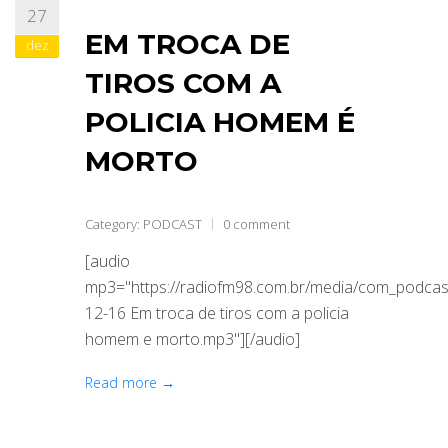
27
EM TROCA DE
dez
TIROS COM A
POLICIA HOMEM É
MORTO
Category:
PODCAST
0 comment
[audio
mp3="https://radiofm98.com.br/media/com_podca
12-16 Em troca de tiros com a policia
homem e morto.mp3"][/audio]
Read more →