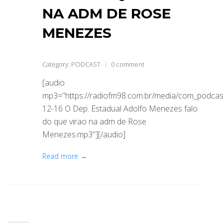
NA ADM DE ROSE
MENEZES
Category:
PODCAST
0 comment
[audio
mp3="https://radiofm98.com.br/media/com_podca
12-16 O Dep. Estadual Adolfo Menezes falo
do que virao na adm de Rose
Menezes.mp3"][/audio]
Read more →