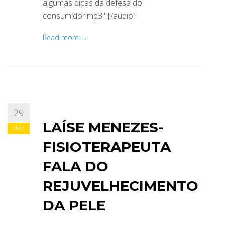
algumas dicas da defesa do
consumidor.mp3"][/audio]
Read more →
29
LAÍSE MENEZES-
dez
FISIOTERAPEUTA
FALA DO
REJUVELHECIMENTO
DA PELE