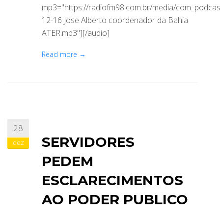
mp3="https://radiofm98.com.br/media/com_podca
12-16 Jose Alberto coordenador da Bahia
ATER.mp3"][/audio]
Read more →
28
SERVIDORES
dez
PEDEM
ESCLARECIMENTOS
AO PODER PUBLICO