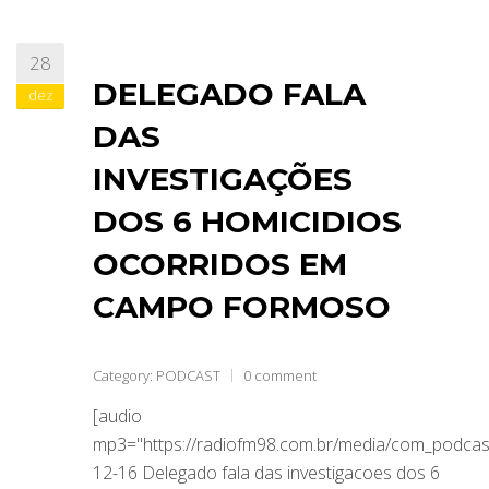
28
DELEGADO FALA
dez
DAS
INVESTIGAÇÕES
DOS 6 HOMICIDIOS
OCORRIDOS EM
CAMPO FORMOSO
Category:
PODCAST
0 comment
[audio
mp3="https://radiofm98.com.br/media/com_podca
12-16 Delegado fala das investigacoes dos 6