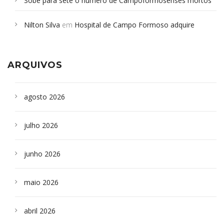
Sobe para sete o número de Campoformosenses mortos
em desabamento em São Paulo - Revista da Bahia
em
Nilton Silva
em
Hospital de Campo Formoso adquire
Campoformosenses que morreram em desabamentos são
aparelho para fazer exames de tomografia
sepultados em SP
ARQUIVOS
agosto 2026
julho 2026
junho 2026
maio 2026
abril 2026