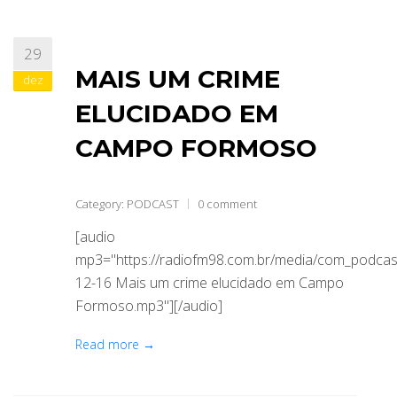
29
MAIS UM CRIME
dez
ELUCIDADO EM
CAMPO FORMOSO
Category:
PODCAST
0 comment
[audio
mp3="https://radiofm98.com.br/media/com_podca
12-16 Mais um crime elucidado em Campo
Formoso.mp3"][/audio]
Read more →