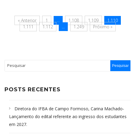
« Anterior
1
…
1.108
1.109
1.110
1.111
1.112
…
1.249
Próximo »
POSTS RECENTES
Diretora do IFBA de Campo Formoso, Carina Machado-
Lançamento do edital referente ao ingresso dos estudantes
em 2027.