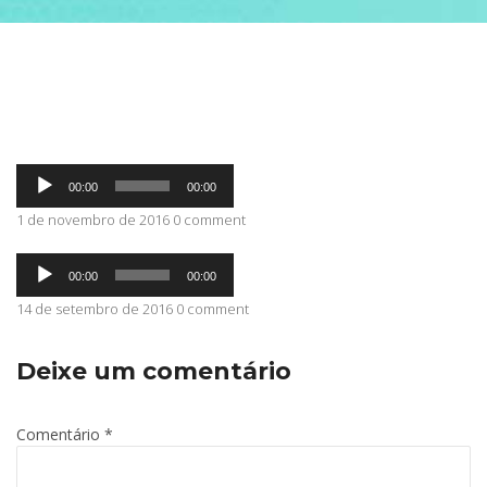
ABRANGÊNCIA
CONTATO
Tocador
00:00
00:00
de
áudio
1 de novembro de 2016 0 comment
Tocador
00:00
00:00
de
áudio
14 de setembro de 2016 0 comment
Deixe um comentário
Comentário
*