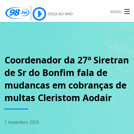
MENU
OUÇA AO VIVO
INÍCIO
SOBRE
Coordenador da 27ª Siretran
de Sr do Bonfim fala de
NOTÍCIAS
mudancas em cobranças de
multas Cleristom Aodair
PODCAST
1 novembro 2016
GALERIA