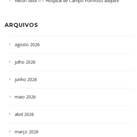
Nilton Silva
em
Hospital de Campo Formoso adquire
Campoformosenses que morreram em desabamentos são
aparelho para fazer exames de tomografia
sepultados em SP
ARQUIVOS
agosto 2026
julho 2026
junho 2026
maio 2026
abril 2026
março 2026