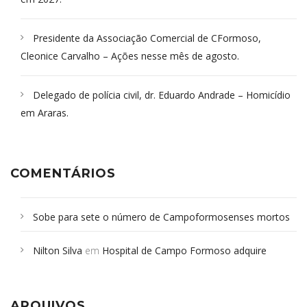
Presidente da Associação Comercial de CFormoso,
Cleonice Carvalho – Ações nesse mês de agosto.
Delegado de polícia civil, dr. Eduardo Andrade – Homicídio
em Araras.
COMENTÁRIOS
Sobe para sete o número de Campoformosenses mortos
em desabamento em São Paulo - Revista da Bahia
em
Nilton Silva
em
Hospital de Campo Formoso adquire
Campoformosenses que morreram em desabamentos são
aparelho para fazer exames de tomografia
sepultados em SP
ARQUIVOS