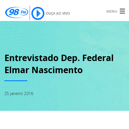
MENU
OUÇA AO VIVO
INÍCIO
SOBRE
Entrevistado Dep. Federal
Elmar Nascimento
NOTÍCIAS
25 janeiro 2016
PODCAST
GALERIA