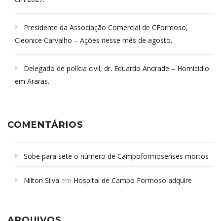
Presidente da Associação Comercial de CFormoso,
Cleonice Carvalho – Ações nesse mês de agosto.
Delegado de polícia civil, dr. Eduardo Andrade – Homicídio
em Araras.
COMENTÁRIOS
Sobe para sete o número de Campoformosenses mortos
em desabamento em São Paulo - Revista da Bahia
em
Nilton Silva
em
Hospital de Campo Formoso adquire
Campoformosenses que morreram em desabamentos são
aparelho para fazer exames de tomografia
sepultados em SP
ARQUIVOS