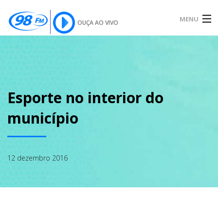
MENU
OUÇA AO VIVO
INÍCIO
SOBRE
Esporte no interior do
município
NOTÍCIAS
12 dezembro 2016
PODCAST
GALERIA