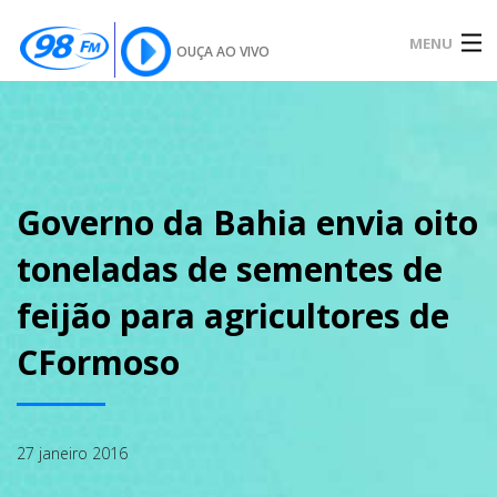
MENU
OUÇA AO VIVO
INÍCIO
SOBRE
Governo da Bahia envia oito
toneladas de sementes de
NOTÍCIAS
feijão para agricultores de
CFormoso
PODCAST
27 janeiro 2016
GALERIA