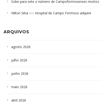
Sobe para sete o número de Campoformosenses mortos
em desabamento em São Paulo - Revista da Bahia
em
Nilton Silva
em
Hospital de Campo Formoso adquire
Campoformosenses que morreram em desabamentos são
aparelho para fazer exames de tomografia
sepultados em SP
ARQUIVOS
agosto 2026
julho 2026
junho 2026
maio 2026
abril 2026