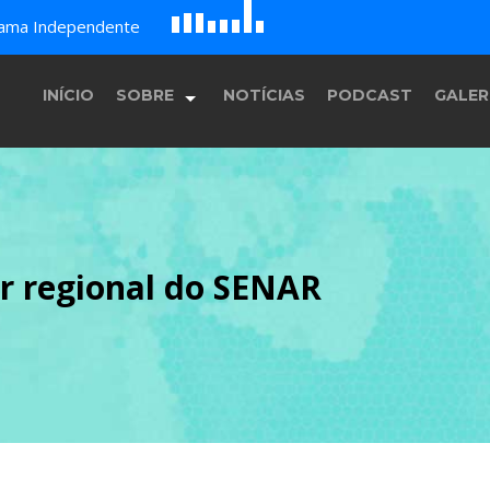
D
H
G
A
rama Independente
B
c
E
F
INÍCIO
SOBRE
NOTÍCIAS
PODCAST
GALER
História
r regional do SENAR
Equipe
Programação