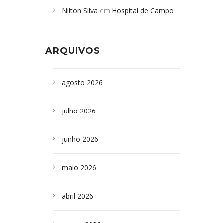
Nilton Silva
em
Hospital de Campo
desabamento em São Paulo - Revista
Formoso adquire aparelho para fazer
da Bahia
em
Campoformosenses que
exames de tomografia
morreram em desabamentos são
ARQUIVOS
sepultados em SP
agosto 2026
julho 2026
junho 2026
maio 2026
abril 2026