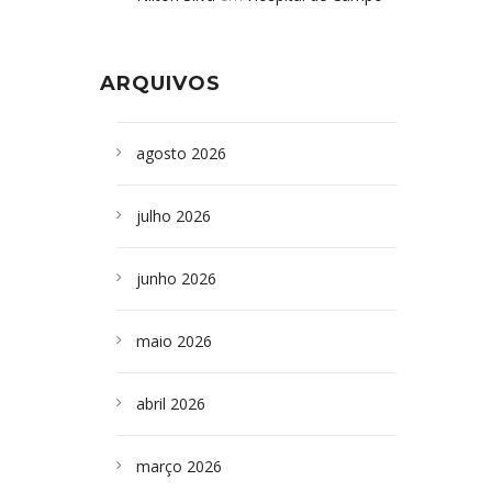
Formoso adquire aparelho para fazer
da Bahia
em
Campoformosenses que
exames de tomografia
morreram em desabamentos são
ARQUIVOS
sepultados em SP
agosto 2026
julho 2026
junho 2026
maio 2026
abril 2026
março 2026