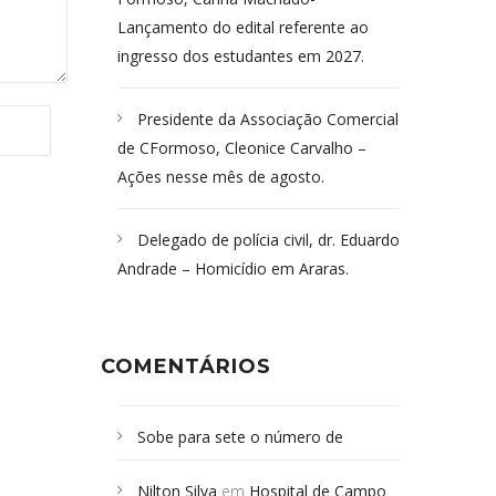
Lançamento do edital referente ao
ingresso dos estudantes em 2027.
Presidente da Associação Comercial
de CFormoso, Cleonice Carvalho –
Ações nesse mês de agosto.
Delegado de polícia civil, dr. Eduardo
Andrade – Homicídio em Araras.
COMENTÁRIOS
Sobe para sete o número de
Campoformosenses mortos em
Nilton Silva
em
Hospital de Campo
desabamento em São Paulo - Revista