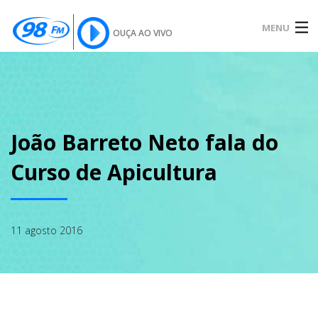
MENU
OUÇA AO VIVO
INÍCIO
SOBRE
João Barreto Neto fala do
Curso de Apicultura
NOTÍCIAS
11 agosto 2016
PODCAST
GALERIA