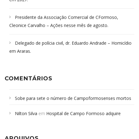
Presidente da Associação Comercial de CFormoso,
Cleonice Carvalho – Ações nesse mês de agosto.
Delegado de polícia civil, dr. Eduardo Andrade – Homicídio
em Araras.
COMENTÁRIOS
Sobe para sete o número de Campoformosenses mortos
em desabamento em São Paulo - Revista da Bahia
em
Nilton Silva
em
Hospital de Campo Formoso adquire
Campoformosenses que morreram em desabamentos são
aparelho para fazer exames de tomografia
sepultados em SP
ARQUIVOS