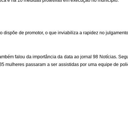
ica e há 10 medidas protetivas em execução no município.
dispõe de promotor, o que inviabiliza a rapidez no julgament
bém falou da importância da data ao jornal 98 Notícias. Se
 35 mulheres passaram a ser assistidas por uma equipe de poli