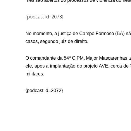
mês são abertos 20 processos de violência domest
{podcast id=2073}
No momento, a justiça de Campo Formoso (BA) não 
casos, segundo juiz de direito.
O comandante da 54ª CIPM, Major Mascarenhas tam
ele, após a implantação do projeto AVE, cerca de
militares.
{podcast id=2072}