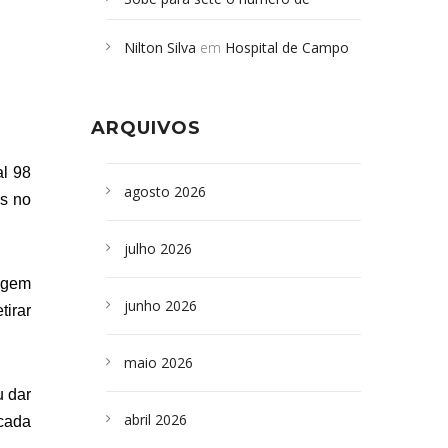
Campoformosenses mortos em
Nilton Silva
em
Hospital de Campo
desabamento em São Paulo - Revista
Formoso adquire aparelho para fazer
da Bahia
em
Campoformosenses que
exames de tomografia
morreram em desabamentos são
ARQUIVOS
sepultados em SP
al 98
agosto 2026
os no
julho 2026
agem
junho 2026
tirar
maio 2026
u dar
abril 2026
 cada