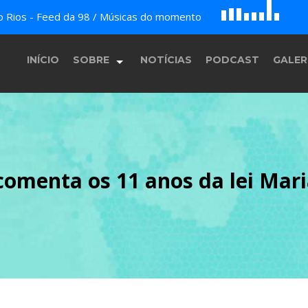
D
H
G
do Rios - Feed da 98 / Músicas do momento
A
B
c
E
F
INÍCIO
SOBRE
NOTÍCIAS
PODCAST
GALER
História
omenta os 11 anos da lei Mar
Equipe
Programação