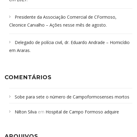
Presidente da Associação Comercial de CFormoso,
Cleonice Carvalho – Ações nesse mês de agosto.
Delegado de polícia civil, dr. Eduardo Andrade – Homicídio
em Araras.
COMENTÁRIOS
Sobe para sete o número de Campoformosenses mortos
em desabamento em São Paulo - Revista da Bahia
em
Nilton Silva
em
Hospital de Campo Formoso adquire
Campoformosenses que morreram em desabamentos são
aparelho para fazer exames de tomografia
sepultados em SP
ARQUIVOS