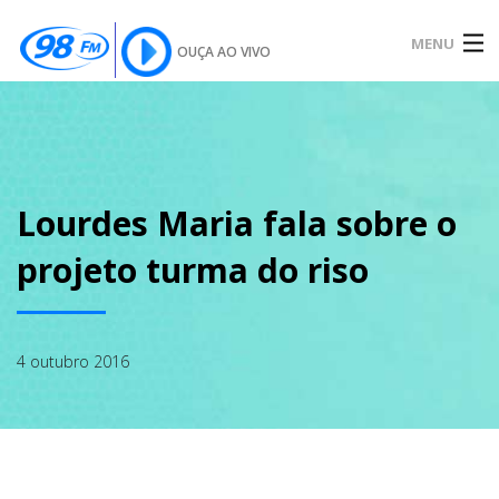
MENU
OUÇA AO VIVO
INÍCIO
SOBRE
Lourdes Maria fala sobre o
projeto turma do riso
NOTÍCIAS
4 outubro 2016
PODCAST
GALERIA