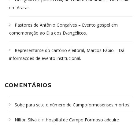
em Araras.
Pastores de Antônio Gonçalves – Evento gospel em
comemoração ao Dia dos Evangélicos.
Representante do cartório eleitoral, Marcos Fábio – Dá
informações de evento institucional.
COMENTÁRIOS
Sobe para sete o número de Campoformosenses mortos
em desabamento em São Paulo - Revista da Bahia
em
Nilton Silva
em
Hospital de Campo Formoso adquire
Campoformosenses que morreram em desabamentos são
aparelho para fazer exames de tomografia
sepultados em SP