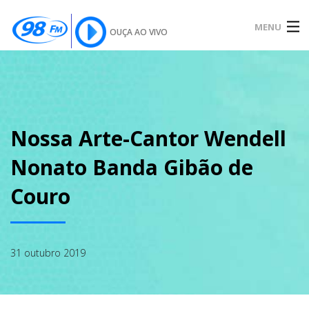
MENU
OUÇA AO VIVO
INÍCIO
SOBRE
Nossa Arte-Cantor Wendell
Nonato Banda Gibão de
NOTÍCIAS
Couro
PODCAST
31 outubro 2019
GALERIA