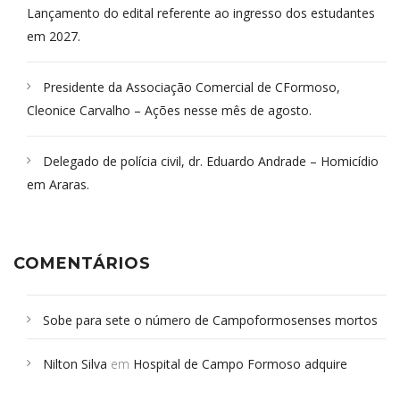
Lançamento do edital referente ao ingresso dos estudantes
em 2027.
Presidente da Associação Comercial de CFormoso,
Cleonice Carvalho – Ações nesse mês de agosto.
Delegado de polícia civil, dr. Eduardo Andrade – Homicídio
em Araras.
COMENTÁRIOS
Sobe para sete o número de Campoformosenses mortos
em desabamento em São Paulo - Revista da Bahia
em
Nilton Silva
em
Hospital de Campo Formoso adquire
Campoformosenses que morreram em desabamentos são
aparelho para fazer exames de tomografia
sepultados em SP