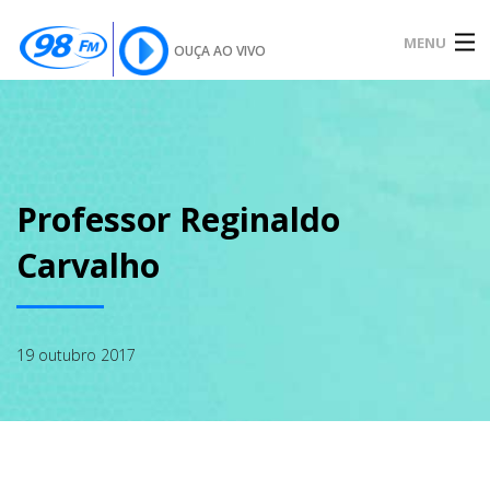
MENU
OUÇA AO VIVO
INÍCIO
SOBRE
Professor Reginaldo
Carvalho
NOTÍCIAS
19 outubro 2017
PODCAST
GALERIA