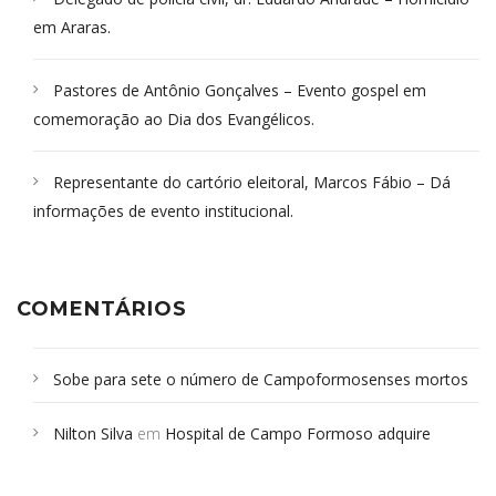
em Araras.
Pastores de Antônio Gonçalves – Evento gospel em
comemoração ao Dia dos Evangélicos.
Representante do cartório eleitoral, Marcos Fábio – Dá
informações de evento institucional.
COMENTÁRIOS
Sobe para sete o número de Campoformosenses mortos
em desabamento em São Paulo - Revista da Bahia
em
Nilton Silva
em
Hospital de Campo Formoso adquire
Campoformosenses que morreram em desabamentos são
aparelho para fazer exames de tomografia
sepultados em SP