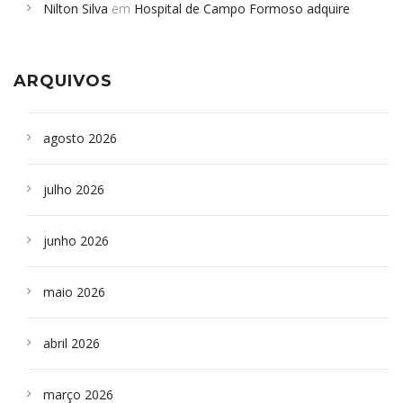
Nilton Silva
em
Hospital de Campo Formoso adquire
Campoformosenses que morreram em desabamentos são
aparelho para fazer exames de tomografia
sepultados em SP
ARQUIVOS
agosto 2026
julho 2026
junho 2026
maio 2026
abril 2026
março 2026