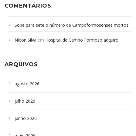
COMENTÁRIOS
Sobe para sete o número de Campoformosenses mortos
em desabamento em São Paulo - Revista da Bahia
em
Nilton Silva
em
Hospital de Campo Formoso adquire
Campoformosenses que morreram em desabamentos são
aparelho para fazer exames de tomografia
sepultados em SP
ARQUIVOS
agosto 2026
julho 2026
junho 2026
maio 2026