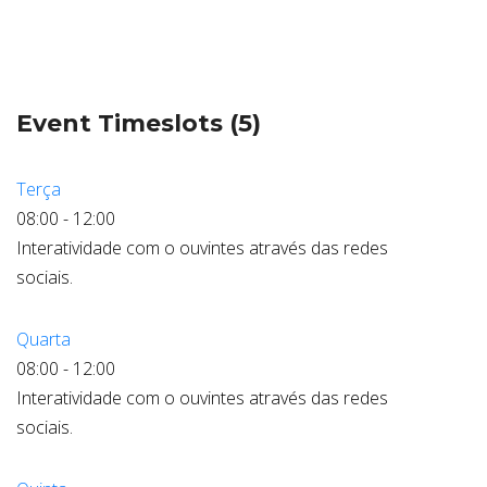
ABRANGÊNCIA
Event Timeslots (5)
CONTATO
Terça
08:00
-
12:00
Interatividade com o ouvintes através das redes
sociais.
Quarta
08:00
-
12:00
Interatividade com o ouvintes através das redes
sociais.