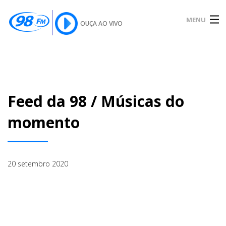
MENU
OUÇA AO VIVO
INÍCIO
SOBRE
Feed da 98 / Músicas do
momento
NOTÍCIAS
20 setembro 2020
PODCAST
GALERIA