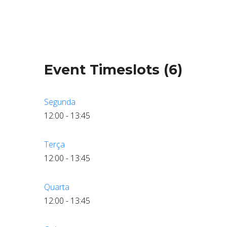
Event Timeslots (6)
Segunda
12:00
-
13:45
Terça
12:00
-
13:45
Quarta
12:00
-
13:45