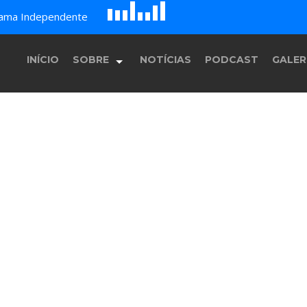
E
F
B
c
rama Independente
G
D
H
A
INÍCIO
SOBRE
NOTÍCIAS
PODCAST
GALER
História
Equipe
Programação