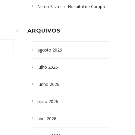
Nilton Silva
em
Hospital de Campo
desabamento em São Paulo - Revista
Formoso adquire aparelho para fazer
da Bahia
em
Campoformosenses que
exames de tomografia
morreram em desabamentos são
ARQUIVOS
sepultados em SP
agosto 2026
julho 2026
junho 2026
maio 2026
abril 2026