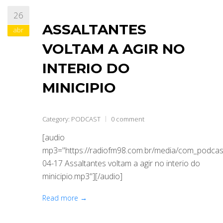
26
ABRANGÊNCIA
ASSALTANTES
abr
VOLTAM A AGIR NO
CONTATO
INTERIO DO
MINICIPIO
Category:
PODCAST
0 comment
[audio
mp3="https://radiofm98.com.br/media/com_podca
04-17 Assaltantes voltam a agir no interio do
minicipio.mp3"][/audio]
Read more →