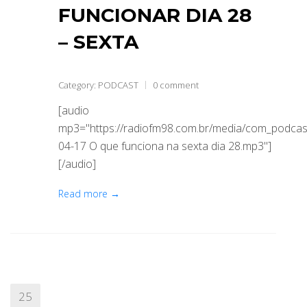
FUNCIONAR DIA 28
– SEXTA
Category:
PODCAST
0 comment
[audio
mp3="https://radiofm98.com.br/media/com_podca
04-17 O que funciona na sexta dia 28.mp3"]
[/audio]
Read more →
25