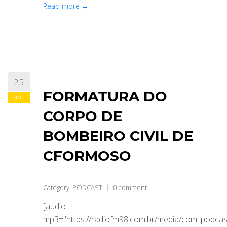
Read more →
25
FORMATURA DO
abr
CORPO DE
BOMBEIRO CIVIL DE
CFORMOSO
Category:
PODCAST
0 comment
[audio
mp3="https://radiofm98.com.br/media/com_podca