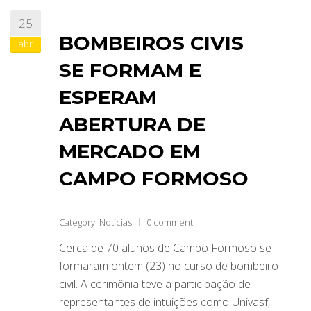
25
BOMBEIROS CIVIS
abr
SE FORMAM E
ESPERAM
ABERTURA DE
MERCADO EM
CAMPO FORMOSO
Category:
Notícias
0 comment
Cerca de 70 alunos de Campo Formoso se
formaram ontem (23) no curso de bombeiro
civil. A cerimônia teve a participação de
representantes de intuições como Univasf,