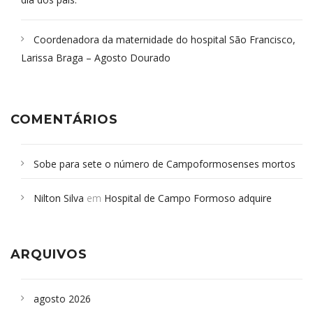
Coordenadora da maternidade do hospital São Francisco,
Larissa Braga – Agosto Dourado
COMENTÁRIOS
Sobe para sete o número de Campoformosenses mortos
em desabamento em São Paulo - Revista da Bahia
em
Nilton Silva
em
Hospital de Campo Formoso adquire
Campoformosenses que morreram em desabamentos são
aparelho para fazer exames de tomografia
sepultados em SP
ARQUIVOS
agosto 2026