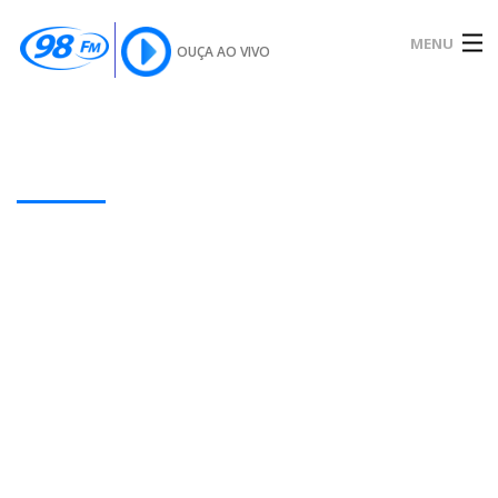
MENU
OUÇA AO VIVO
INÍCIO
SOBRE
Our Latest Blog Posts
NOTÍCIAS
PODCAST
GALERIA