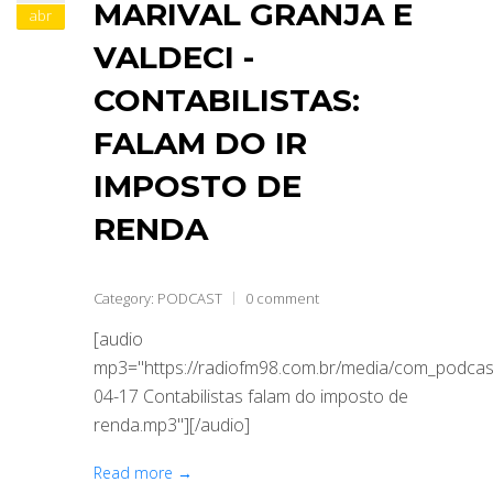
MARIVAL GRANJA E
abr
VALDECI -
CONTABILISTAS:
FALAM DO IR
IMPOSTO DE
RENDA
Category:
PODCAST
0 comment
[audio
mp3="https://radiofm98.com.br/media/com_podca
04-17 Contabilistas falam do imposto de
renda.mp3"][/audio]
Read more →