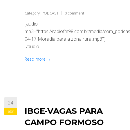
Category:
PODCAST
0 comment
[audio
mp3="https://radiofm98.com.br/media/com_podca
04-17 Moradia para a zona rural.mp3"]
[/audio]
Read more →
24
IBGE-VAGAS PARA
abr
CAMPO FORMOSO