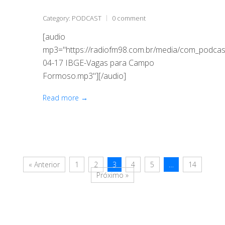
Category:
PODCAST
0 comment
[audio
mp3="https://radiofm98.com.br/media/com_podca
04-17 IBGE-Vagas para Campo
Formoso.mp3"][/audio]
Read more →
« Anterior
1
2
3
4
5
…
14
Próximo »