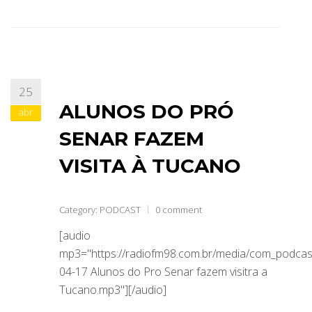
25
ALUNOS DO PRÓ
abr
SENAR FAZEM
VISITA À TUCANO
Category:
PODCAST
0 comment
[audio
mp3="https://radiofm98.com.br/media/com_podca
04-17 Alunos do Pro Senar fazem visitra a
Tucano.mp3"][/audio]