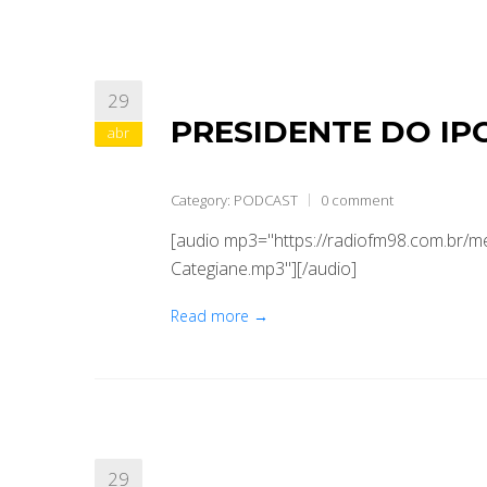
29
PRESIDENTE DO IP
abr
Category:
PODCAST
0 comment
[audio mp3="https://radiofm98.com.br/
Categiane.mp3"][/audio]
Read more →
29