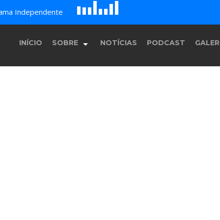
D
H
A
rama Independente
E
F
B
c
G
INÍCIO
SOBRE
NOTÍCIAS
PODCAST
GALER
História
Equipe
Programação