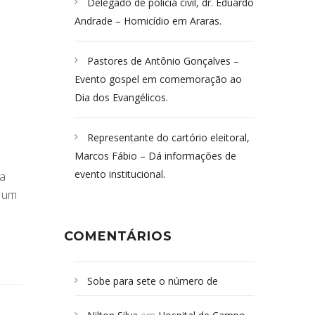
Delegado de polícia civil, dr. Eduardo
Andrade – Homicídio em Araras.
Pastores de Antônio Gonçalves –
Evento gospel em comemoração ao
Dia dos Evangélicos.
Representante do cartório eleitoral,
Marcos Fábio – Dá informações de
s
evento institucional.
da
e um
COMENTÁRIOS
Sobe para sete o número de
Campoformosenses mortos em