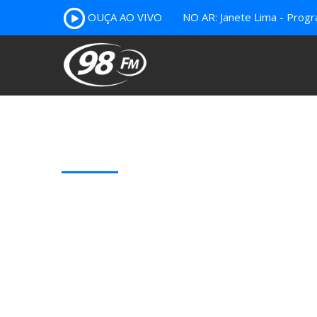
OUÇA AO VIVO
NO AR: Janete Lima - Prog
Our Latest Blog Posts