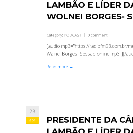
LAMBÃO E LÍDER D
WOLNEI BORGES- 
Category:
PODCAST
0 comment
[audio mp3="https://radiofm98.com.br
Walnei Borges- Sessao online.mp3"][/aud
Read more →
28
PRESIDENTE DA CÂ
abr
LAMBÃO E LÍDER D