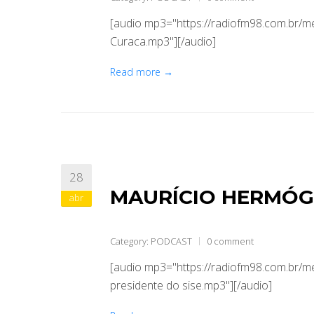
[audio mp3="https://radiofm98.com.br/m
Curaca.mp3"][/audio]
Read more →
28
MAURÍCIO HERMÓGE
abr
Category:
PODCAST
0 comment
[audio mp3="https://radiofm98.com.br
presidente do sise.mp3"][/audio]