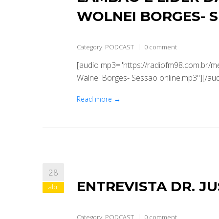
WOLNEI BORGES- 
Category:
PODCAST
0 comment
[audio mp3="https://radiofm98.com.br
Walnei Borges- Sessao online.mp3"][/aud
Read more →
28
ENTREVISTA DR. J
abr
Category:
PODCAST
0 comment