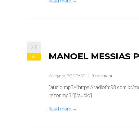
Read more →
27
MANOEL MESSIAS 
abr
Category:
PODCAST
0 comment
[audio mp3="https://radiofm98.com.br
reitor.mp3"][/audio]
Read more →