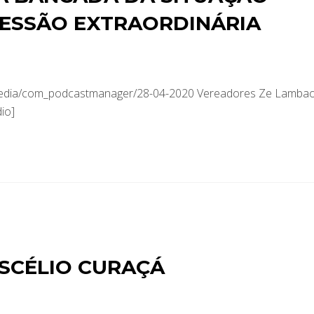
SESSÃO EXTRAORDINÁRIA
/media/com_podcastmanager/28-04-2020 Vereadores Ze Lamba
io]
USCÉLIO CURAÇÁ