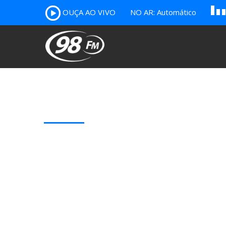
A
OUÇA AO VIVO
NO AR: Automático
B
c
Our Latest Blog Posts