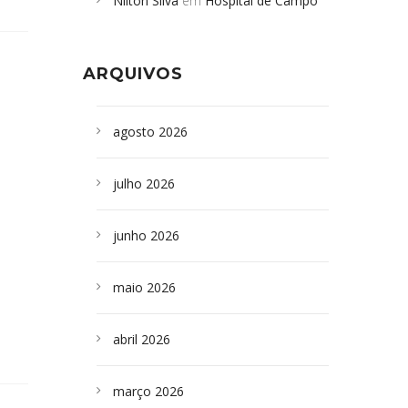
Nilton Silva
em
Hospital de Campo
desabamento em São Paulo - Revista
Formoso adquire aparelho para fazer
da Bahia
em
Campoformosenses que
exames de tomografia
morreram em desabamentos são
ARQUIVOS
sepultados em SP
agosto 2026
julho 2026
junho 2026
maio 2026
abril 2026
março 2026