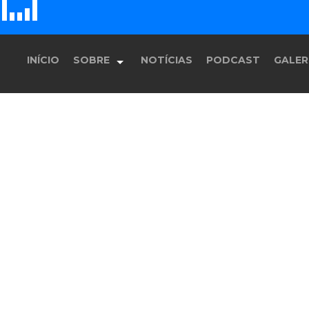
D
H
E
F
G
INÍCIO
SOBRE
NOTÍCIAS
PODCAST
GALER
História
Equipe
Programação