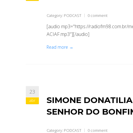
Category:
PODCAST
0 comment
[audio mp3="https://radiofm98.com.br/
ACIAF.mp3"][/audio]
Read more →
23
SIMONE DONATILIA
abr
SENHOR DO BONFI
Category:
PODCAST
0 comment