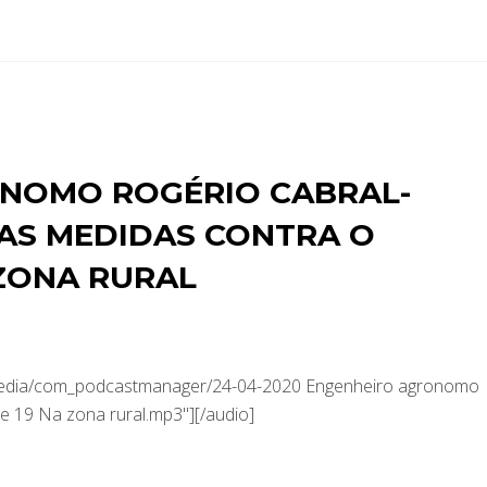
NOMO ROGÉRIO CABRAL-
AS MEDIDAS CONTRA O
ZONA RURAL
/media/com_podcastmanager/24-04-2020 Engenheiro agronomo
e 19 Na zona rural.mp3"][/audio]