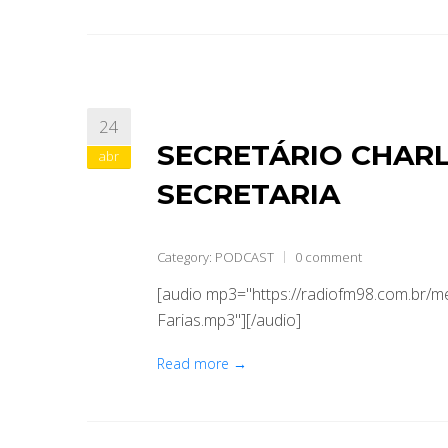
24
SECRETÁRIO CHARL
abr
SECRETARIA
Category:
PODCAST
0 comment
[audio mp3="https://radiofm98.com.br/
Farias.mp3"][/audio]
Read more →